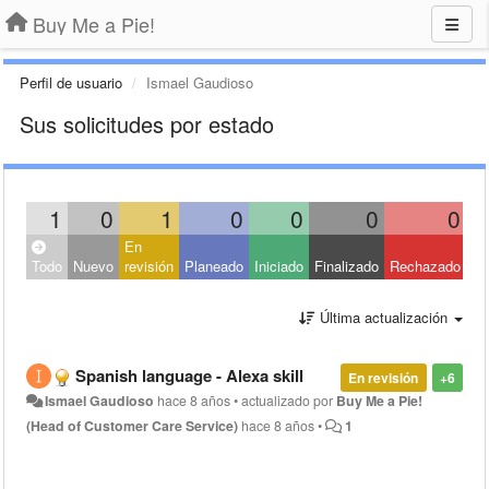
Buy Me a Pie!
Perfil de usuario
Ismael Gaudioso
Sus solicitudes por estado
1
0
1
0
0
0
0
En
Todo
Nuevo
revisión
Planeado
Iniciado
Finalizado
Rechazado
Última actualización
Spanish language - Alexa skill
En revisión
+6
Ismael Gaudioso
hace 8 años
•
actualizado por
Buy Me a Pie!
(Head of Customer Care Service)
hace 8 años
•
1