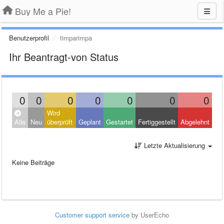
Buy Me a Pie!
Benutzerprofil
timparimpa
Ihr Beantragt-von Status
0
0
0
0
0
0
0
Wird
Alle
Neu
überprüft
Geplant
Gestartet
Fertiggestellt
Abgelehnt
Letzte Aktualisierung
Keine Beiträge
Customer support service
by UserEcho