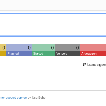
0
0
0
0
Planned
Started
Voltooid
Afgewezen
Laatst bijgew
mer support service
by UserEcho