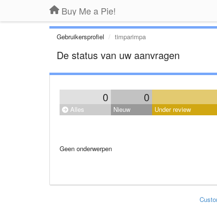
Buy Me a Pie!
Gebruikersprofiel
timparimpa
De status van uw aanvragen
0
0
Alles
Nieuw
Under review
Geen onderwerpen
Custo