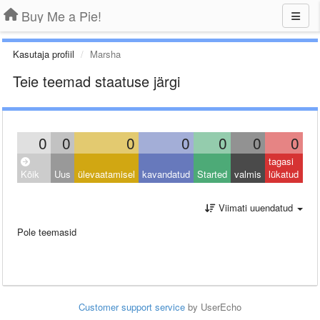
Buy Me a Pie!
Kasutaja profiil
Marsha
Teie teemad staatuse järgi
0
0
0
0
0
0
0
tagasi
Kõik
Uus
ülevaatamisel
kavandatud
Started
valmis
lükatud
Viimati uuendatud
Pole teemasid
Customer support service
by UserEcho