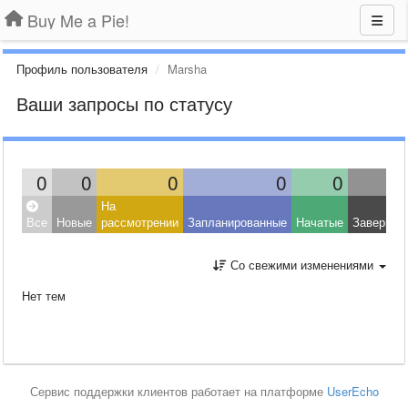
Buy Me a Pie!
Профиль пользователя
Marsha
Ваши запросы по статусу
0
0
0
0
0
На
Все
Новые
рассмотрении
Запланированные
Начатые
Завершен
Со свежими изменениями
Нет тем
Сервис поддержки клиентов работает на платформе
UserEcho