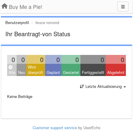
Buy Me a Pie!
Benutzerprofil
bruce romond
Ihr Beantragt-von Status
0
0
0
0
0
0
0
Wird
Alle
Neu
überprüft
Geplant
Gestartet
Fertiggestellt
Abgelehnt
Letzte Aktualisierung
Keine Beiträge
Customer support service
by UserEcho