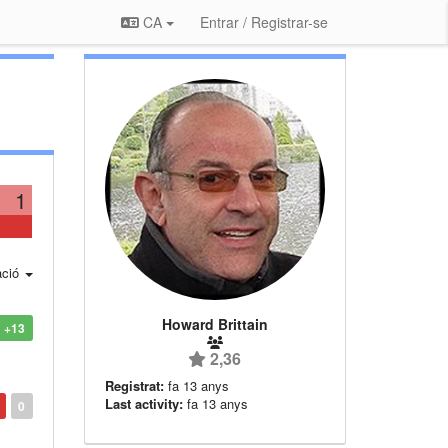
CA
Entrar / Registrar-se
1
ació
Howard Brittain
+13
2,36
Registrat:
fa 13 anys
Last activity:
fa 13 anys
0