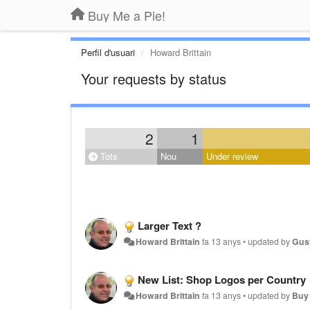
Buy Me a Pie!
Perfil d'usuari
Howard Brittain
Your requests by status
2
1
Tots
Nou
Under review
Larger Text ?
Howard Brittain
fa 13 anys
•
updated by
Gus
New List: Shop Logos per Country
Howard Brittain
fa 13 anys
•
updated by
Buy 