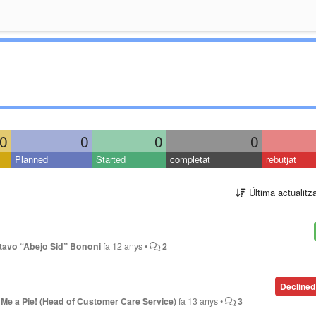
0
0
0
0
Planned
Started
completat
rebutjat
Última actualitz
tavo “Abejo Sid” Bononi
fa 12 anys
•
2
Declined
Me a Pie! (Head of Customer Care Service)
fa 13 anys
•
3