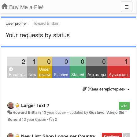
Buy Me a Pie!
User profile
Howard Brittain
Your requests by status
2
1
0
0
0
0
1
Under
Барлығы
New
review
Planned
Started
Аяқталды
Ауытқыды
Жаңа өзгерістермен
Larger Text ?
+13
Howard Brittain
13 year бұрын
•
updated by
Gustavo “Abejo Sid”
Bononi
12 year бұрын
•
2
New List: Shop Logos per Country
Declined
0