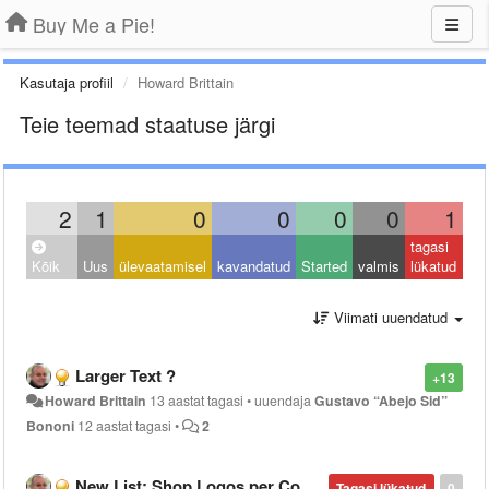
Buy Me a Pie!
Kasutaja profiil
Howard Brittain
Teie teemad staatuse järgi
2
1
0
0
0
0
1
tagasi
Kõik
Uus
ülevaatamisel
kavandatud
Started
valmis
lükatud
Viimati uuendatud
Larger Text ?
+13
Howard Brittain
13 aastat tagasi
•
uuendaja
Gustavo “Abejo Sid”
Bononi
12 aastat tagasi
•
2
New List: Shop Logos per Country
Tagasi lükatud
0