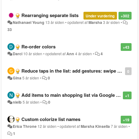
Rearranging separate lists
Under vurdering
+302
Nathanael Young
13 år siden
•
opdateret af
Marsha
3 år siden
•
33
Re-order colors
+43
Darci
10 år siden
•
opdateret af
Ann
4 år siden
•
4
Reduce taps in the list: add gestures: swipe right to delete, swipe left to edit.
0
Gina
5 år siden
•
0
Add items to main shopping list via Google assistant
+1
nielb
5 år siden
•
0
Custom colorize list names
+19
Erica Throne
12 år siden
•
opdateret af
Marsha Kinsella
7 år siden
•
1